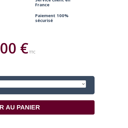
France
Paiement 100%
sécurisé
00 €
TTC
R AU PANIER