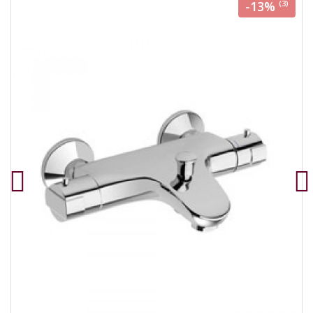
-13%
(3)