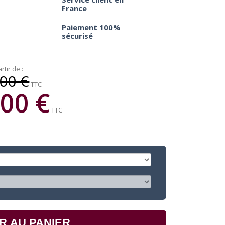
France
Paiement 100%
sécurisé
rtir de :
00 €
TTC
00 €
TTC
R AU PANIER