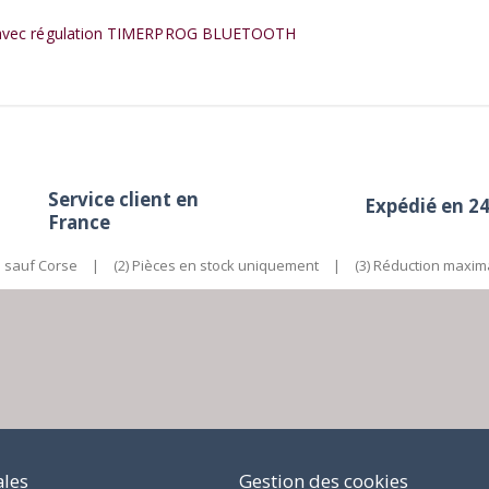
e avec régulation TIMERPROG BLUETOOTH
Service client en
Expédié en 2
France
e sauf Corse
|
(2) Pièces en stock uniquement
|
(3) Réduction maxim
ales
Gestion des cookies