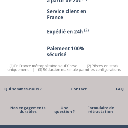
à partir de 20€
Service client en
France
(2)
Expédié en 24h
Paiement 100%
sécurisé
(1) En France métropolitaine sauf Corse
|
(2) Pièces en stock
uniquement
|
(3) Réduction maximale parmi les configurations
Qui sommes-nous ?
Contact
FAQ
Nos engagements
Une
Formulaire de
durables
question ?
rétractation